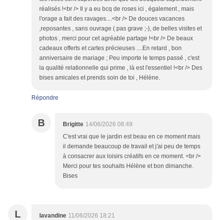
réalisés !<br /> Il y a eu bcq de roses ici , également , mais
l'orage a fait des ravages....<br /> De douces vacances
,reposantes , sans ouvrage ( pas grave ;-), de belles visites et
photos , merci pour cet agréable partage !<br /> De beaux
cadeaux offerts et cartes précieuses ....En retard , bon
anniversaire de mariage ; Peu importe le temps passé , c'est
la qualité relationnelle qui prime , là est l'essentiel !<br /> Des
bises amicales et prends soin de toi , Hélène.
Répondre
B
Brigitte
14/06/2026 08:49
C'est vrai que le jardin est beau en ce moment mais
il demande beaucoup de travail et j'ai peu de temps
à consacrer aux loisirs créatifs en ce moment. <br />
Merci pour tes souhaits Hélène et bon dimanche.
Bises
L
lavandine
11/06/2026 18:21