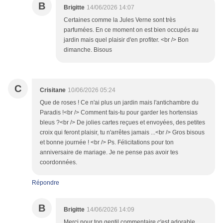
B
Brigitte
14/06/2026 14:07
Certaines comme la Jules Verne sont très
parfumées. En ce moment on est bien occupés au
jardin mais quel plaisir d'en profiter. <br /> Bon
dimanche. Bisous
C
Crisitane
10/06/2026 05:24
Que de roses ! Ce n'ai plus un jardin mais l'antichambre du
Paradis !<br /> Comment fais-tu pour garder les hortensias
bleus ?<br /> De jolies cartes reçues et envoyées, des petites
croix qui feront plaisir, tu n'arrêtes jamais ...<br /> Gros bisous
et bonne journée ! <br /> Ps. Félicitations pour ton
anniversaire de mariage. Je ne pense pas avoir tes
coordonnées.
Répondre
B
Brigitte
14/06/2026 14:09
Merci pour ton gentil commentaire c'est adorable.