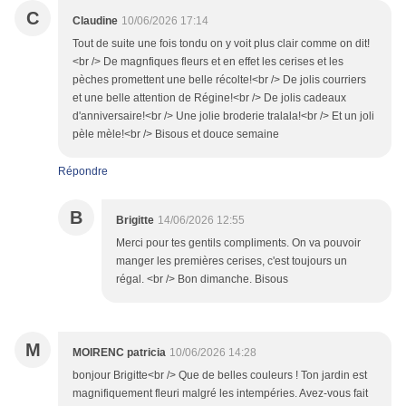
C
Claudine
10/06/2026 17:14
Tout de suite une fois tondu on y voit plus clair comme on dit!
<br /> De magnfiques fleurs et en effet les cerises et les
pèches promettent une belle récolte!<br /> De jolis courriers
et une belle attention de Régine!<br /> De jolis cadeaux
d'anniversaire!<br /> Une jolie broderie tralala!<br /> Et un joli
pèle mèle!<br /> Bisous et douce semaine
Répondre
B
Brigitte
14/06/2026 12:55
Merci pour tes gentils compliments. On va pouvoir
manger les premières cerises, c'est toujours un
régal. <br /> Bon dimanche. Bisous
M
MOIRENC patricia
10/06/2026 14:28
bonjour Brigitte<br /> Que de belles couleurs ! Ton jardin est
magnifiquement fleuri malgré les intempéries. Avez-vous fait