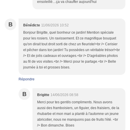
ensoleillé....ça va chauffer aujourd'hui
B
Bénédicte
11/06/2026 10:52
Bonjour Brigitte, quel bonheur ce jardin! Mention spéciale
pour les rosiers. Un ravissement. Et ce magnifique bouquet
qu'on dirait tout droit sorti de chez un fleuriste!<br /> Cerisier
et pêcher dans ton jardin! Tu possèdes un véritable trésor!<br
/> Et de jolis cadeaux et ouvrages.<br /> D'agréables photos
au fil de vos visites.<br /> Merci pour le partage.<br /> Belle
journée à toi et grosses bises.
Répondre
B
Brigitte
14/06/2026 08:58
Merci pour tes gentils compliments. Nous avons
aussi des framboisiers, un figuier, des fraisiers, de la
rhubarbe et mon mari a planté à l'automne un jeune
abricotier, nous ne manquons pas de fruits l'été. <br
/> Bon dimanche. Bises