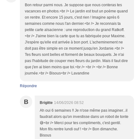
Bon retour parmi nous. Je suppose que nous conteras tes
vacances en photos.<br /> Le jardin est tout un poème quand
on rentre. Et encore 15 jours, c'est rien ! Imagine après 6
semaines comme nous l'an dernier.<br /> Je reconnais ta
petite carte alsacienne : une reproduction du grand Ratkoff.
<br /> J'aime bien la carte que tu as fabriquée pour Maxime.
J'espère qu'elle est arrivée à bon port. L'acheminement ne
doit pas être simple en ce moment jusqu'en Jordanie.<br />
Tes fleurs sont belles et forment de beaux bouquets. Je n'ai
pas l'habitude de couper mes fleurs du jardin. Mais il faut dire
que j'en ai bien moins que toi.<br /> <br /> <br /> Bonne
journée.<br /> Bisous<br /> Lavandine
Répondre
B
Brigitte
14/06/2026 08:52
Ah oui 6 semaines !! Je n'ose même pas imaginer...il
faudrait alors qu'on investisse dans un robot de tonte
😅<br /> Merci pour tes compliments, c'est gentil.
Mon fils rentre lundi ouf ! <br /> Bon dimanche.
Bisous