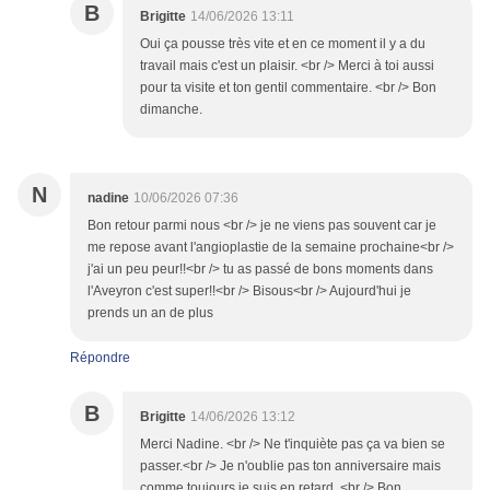
B
Brigitte
14/06/2026 13:11
Oui ça pousse très vite et en ce moment il y a du
travail mais c'est un plaisir. <br /> Merci à toi aussi
pour ta visite et ton gentil commentaire. <br /> Bon
dimanche.
N
nadine
10/06/2026 07:36
Bon retour parmi nous <br /> je ne viens pas souvent car je
me repose avant l'angioplastie de la semaine prochaine<br />
j'ai un peu peur!!<br /> tu as passé de bons moments dans
l'Aveyron c'est super!!<br /> Bisous<br /> Aujourd'hui je
prends un an de plus
Répondre
B
Brigitte
14/06/2026 13:12
Merci Nadine. <br /> Ne t'inquiète pas ça va bien se
passer.<br /> Je n'oublie pas ton anniversaire mais
comme toujours je suis en retard. <br /> Bon