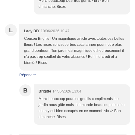
Merci beaucoup c'est très gentil. <br /> Bon
dimanche. Bises
L
Lady DIY
10/06/2026 10:47
Coucou Brigitte ! Un magnifique article avec toutes ces belles
fleurs ! Les roses sont superbes cette année pour notre plus
grand bonheur ! Ton jardin est magnifique et heureusement il
n'a pas trop souffert de votre absence ! Bon mercredi et à
bientôt ! Bises
Répondre
B
Brigitte
14/06/2026 13:04
Merci beaucoup pour tes gentils compliments. Le
jardin nous gâte mais il demande beaucoup de soins
et on y est bien occupés en ce moment. <br /> Bon
dimanche. Bises