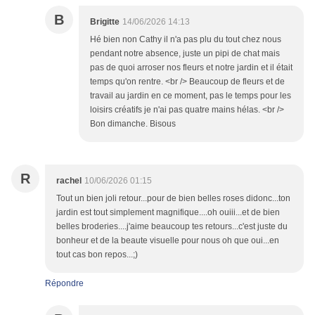
B
Brigitte
14/06/2026 14:13
Hé bien non Cathy il n'a pas plu du tout chez nous
pendant notre absence, juste un pipi de chat mais
pas de quoi arroser nos fleurs et notre jardin et il était
temps qu'on rentre. <br /> Beaucoup de fleurs et de
travail au jardin en ce moment, pas le temps pour les
loisirs créatifs je n'ai pas quatre mains hélas. <br />
Bon dimanche. Bisous
R
rachel
10/06/2026 01:15
Tout un bien joli retour...pour de bien belles roses didonc...ton
jardin est tout simplement magnifique....oh ouiii...et de bien
belles broderies....j'aime beaucoup tes retours...c'est juste du
bonheur et de la beaute visuelle pour nous oh que oui...en
tout cas bon repos...;)
Répondre