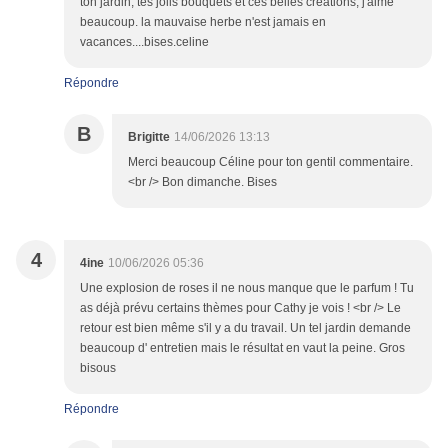
ton jardin, tes jolis bouquets et ces belles créations, j'aime
beaucoup. la mauvaise herbe n'est jamais en
vacances....bises.celine
Répondre
B
Brigitte
14/06/2026 13:13
Merci beaucoup Céline pour ton gentil commentaire.
<br /> Bon dimanche. Bises
4
4ine
10/06/2026 05:36
Une explosion de roses il ne nous manque que le parfum ! Tu
as déjà prévu certains thèmes pour Cathy je vois ! <br /> Le
retour est bien même s'il y a du travail. Un tel jardin demande
beaucoup d' entretien mais le résultat en vaut la peine. Gros
bisous
Répondre