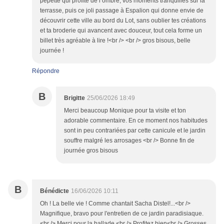
pépette qui profite de l’ombre, vos moments tranquilles sur la
terrasse, puis ce joli passage à Espalion qui donne envie de
découvrir cette ville au bord du Lot, sans oublier tes créations
et ta broderie qui avancent avec douceur, tout cela forme un
billet très agréable à lire !<br /> <br /> gros bisous, belle
journée !
Répondre
B
Brigitte
25/06/2026 18:49
Merci beaucoup Monique pour ta visite et ton
adorable commentaire. En ce moment nos habitudes
sont in peu contrariées par cette canicule et le jardin
souffre malgré les arrosages <br /> Bonne fin de
journée gros bisous
B
Bénédicte
16/06/2026 10:11
Oh ! La belle vie ! Comme chantait Sacha Distel!...<br />
Magnifique, bravo pour l'entretien de ce jardin paradisiaque.
<br /> Merci pour la ballade.<br /> Profitez bien<br /> Grosses