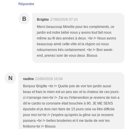
Répondre
B
Brigitte
27/06/2026 07:24
Merci beaucoup Mireille pour tes compliments, ce
jardin est notre bébé nous y avons tout fait nous
même au fil des années à deux. <br /> Nous avons
beaucoup aimé cette ville et la région où nous
retournerons très certainement. <br /> Bon week-
end, prenez soin de vous deux. Bisous
N
nadine
22/06/2026 10:04
Bonjour Brigitte <br /> Quelle joie de voir ton jardin aussi
beau et frais le mien est un peu sec et la chaleur de ces jours-
ci n'arrange rien<br /> J'ai eu l'intervention je reviens de loin a
dit le cardio la coronaire était bouchée à 90. JE ME SENS
épuisée et je dois rien faire de 15 jours cela va être difficile
pour moi lol<br /> j'espère qu'après la gêne sur je ressens
passera <br /> belles broderies et il me tarde de voir les
finitions<br /> Bisous