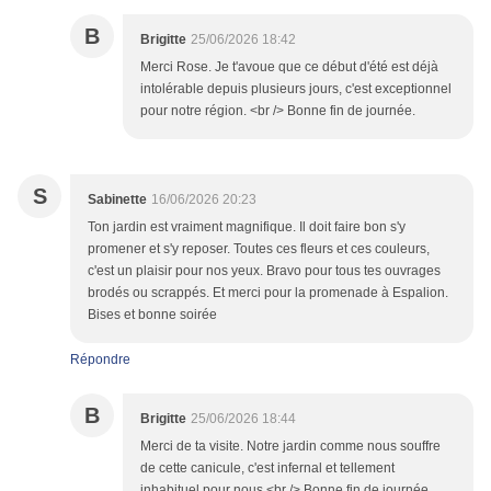
B
Brigitte
25/06/2026 18:42
Merci Rose. Je t'avoue que ce début d'été est déjà
intolérable depuis plusieurs jours, c'est exceptionnel
pour notre région. <br /> Bonne fin de journée.
S
Sabinette
16/06/2026 20:23
Ton jardin est vraiment magnifique. Il doit faire bon s'y
promener et s'y reposer. Toutes ces fleurs et ces couleurs,
c'est un plaisir pour nos yeux. Bravo pour tous tes ouvrages
brodés ou scrappés. Et merci pour la promenade à Espalion.
Bises et bonne soirée
Répondre
B
Brigitte
25/06/2026 18:44
Merci de ta visite. Notre jardin comme nous souffre
de cette canicule, c'est infernal et tellement
inhabituel pour nous.<br /> Bonne fin de journée.