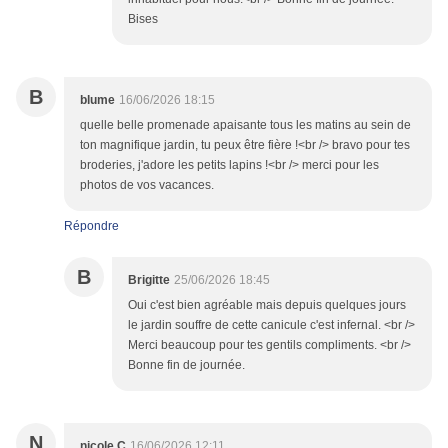
Bises
B
blume
16/06/2026 18:15
quelle belle promenade apaisante tous les matins au sein de
ton magnifique jardin, tu peux être fière !<br /> bravo pour tes
broderies, j'adore les petits lapins !<br /> merci pour les
photos de vos vacances.
Répondre
B
Brigitte
25/06/2026 18:45
Oui c'est bien agréable mais depuis quelques jours
le jardin souffre de cette canicule c'est infernal. <br />
Merci beaucoup pour tes gentils compliments. <br />
Bonne fin de journée.
N
nicole C
16/06/2026 12:11