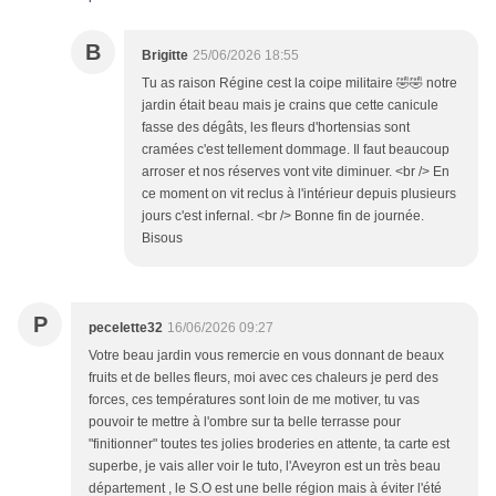
B
Brigitte
25/06/2026 18:55
Tu as raison Régine cest la coipe militaire 🤣🤣 notre
jardin était beau mais je crains que cette canicule
fasse des dégâts, les fleurs d'hortensias sont
cramées c'est tellement dommage. Il faut beaucoup
arroser et nos réserves vont vite diminuer. <br /> En
ce moment on vit reclus à l'intérieur depuis plusieurs
jours c'est infernal. <br /> Bonne fin de journée.
Bisous
P
pecelette32
16/06/2026 09:27
Votre beau jardin vous remercie en vous donnant de beaux
fruits et de belles fleurs, moi avec ces chaleurs je perd des
forces, ces températures sont loin de me motiver, tu vas
pouvoir te mettre à l'ombre sur ta belle terrasse pour
"finitionner" toutes tes jolies broderies en attente, ta carte est
superbe, je vais aller voir le tuto, l'Aveyron est un très beau
département , le S.O est une belle région mais à éviter l'été