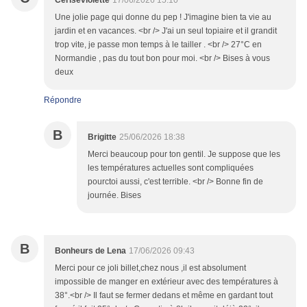
Ceriseviolette
17/06/2026 15:10
Une jolie page qui donne du pep ! J'imagine bien ta vie au
jardin et en vacances. <br /> J'ai un seul topiaire et il grandit
trop vite, je passe mon temps à le tailler . <br /> 27°C en
Normandie , pas du tout bon pour moi. <br /> Bises à vous
deux
Répondre
B
Brigitte
25/06/2026 18:38
Merci beaucoup pour ton gentil. Je suppose que les
les températures actuelles sont compliquées
pourctoi aussi, c'est terrible. <br /> Bonne fin de
journée. Bises
B
Bonheurs de Lena
17/06/2026 09:43
Merci pour ce joli billet,chez nous ,il est absolument
impossible de manger en extérieur avec des températures à
38°.<br /> Il faut se fermer dedans et même en gardant tout