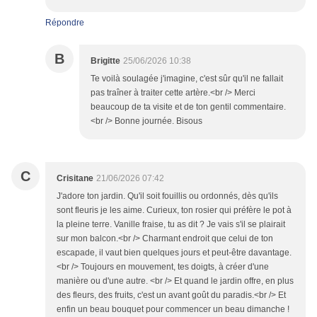
Répondre
B
Brigitte
25/06/2026 10:38
Te voilà soulagée j'imagine, c'est sûr qu'il ne fallait
pas traîner à traiter cette artère.<br /> Merci
beaucoup de ta visite et de ton gentil commentaire.
<br /> Bonne journée. Bisous
C
Crisitane
21/06/2026 07:42
J'adore ton jardin. Qu'il soit fouillis ou ordonnés, dès qu'ils
sont fleuris je les aime. Curieux, ton rosier qui préfère le pot à
la pleine terre. Vanille fraise, tu as dit ? Je vais s'il se plairait
sur mon balcon.<br /> Charmant endroit que celui de ton
escapade, il vaut bien quelques jours et peut-être davantage.
<br /> Toujours en mouvement, tes doigts, à créer d'une
manière ou d'une autre. <br /> Et quand le jardin offre, en plus
des fleurs, des fruits, c'est un avant goût du paradis.<br /> Et
enfin un beau bouquet pour commencer un beau dimanche !