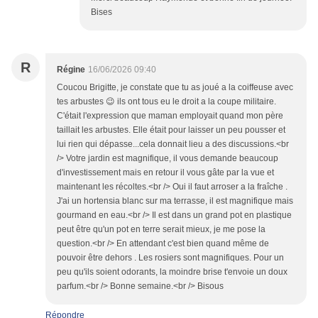
Bises
R
Régine
16/06/2026 09:40
Coucou Brigitte, je constate que tu as joué a la coiffeuse avec
tes arbustes 😉 ils ont tous eu le droit a la coupe militaire.
C'était l'expression que maman employait quand mon père
taillait les arbustes. Elle était pour laisser un peu pousser et
lui rien qui dépasse...cela donnait lieu a des discussions.<br
/> Votre jardin est magnifique, il vous demande beaucoup
d'investissement mais en retour il vous gâte par la vue et
maintenant les récoltes.<br /> Oui il faut arroser a la fraîche .
J'ai un hortensia blanc sur ma terrasse, il est magnifique mais
gourmand en eau.<br /> Il est dans un grand pot en plastique
peut être qu'un pot en terre serait mieux, je me pose la
question.<br /> En attendant c'est bien quand même de
pouvoir être dehors . Les rosiers sont magnifiques. Pour un
peu qu'ils soient odorants, la moindre brise t'envoie un doux
parfum.<br /> Bonne semaine.<br /> Bisous
Répondre