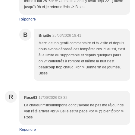
fermé il fait 25°<br /> Ce matin à 8h il y avait déjà 22° ,j'ouvre
jusqu'à 9h et je referme!!!<br /> Bises
Répondre
B
Brigitte
25/06/2026 18:41
Merci de ton gentil commentaire et ta visite et depuis
nous avons dépassé ces températures ici aussi, c'est
à la limite du supportable et depuis quelques jours
on vit calfeutrés à l'ombre et même la nuit c'est
beaucoup trop chaud. <br /> Bonne fin de journée.
Bises
R
Rose63
17/06/2026 08:32
La chaleur m'insummporte donc j'avoue ne pas me réjouir de
voir l'été arriver <br /> Belle est ta page <br /> @ bientôt<br />
Rose
Répondre