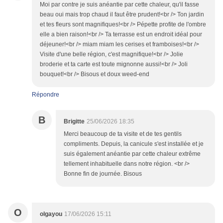
Moi par contre je suis anéantie par cette chaleur, qu'il fasse
beau oui mais trop chaud il faut être prudent!<br /> Ton jardin
et tes fleurs sont magnifiques!<br /> Pépette profite de l'ombre
elle a bien raison!<br /> Ta terrasse est un endroit idéal pour
déjeuner!<br /> miam miam les cerises et framboises!<br />
Visite d'une belle région, c'est magnifique!<br /> Jolie
broderie et ta carte est toute mignonne aussi!<br /> Joli
bouquet!<br /> Bisous et doux weed-end
Répondre
B
Brigitte
25/06/2026 18:35
Merci beaucoup de ta visite et de tes gentils
compliments. Depuis, la canicule s'est installée et je
suis également anéantie par cette chaleur extrême
tellement inhabituelle dans notre région. <br />
Bonne fin de journée. Bisous
O
olgayou
17/06/2026 15:11